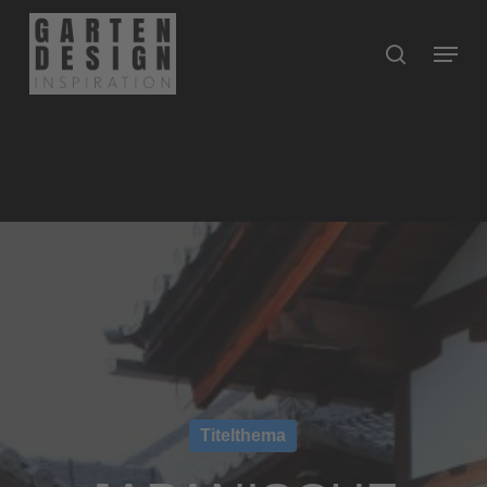
Close
Menu
Titelthema